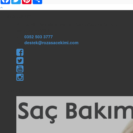
Bize Ulaşın
Tacettin Veli Mahallesi Halit Narin Caddesi No:412
Melikgazi KAYSERİ
0352 503 3777
destek@rozasacekimi.com
Haberler