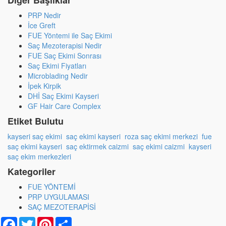
Diğer Başlıklar
PRP Nedir
İce Greft
FUE Yöntemi ile Saç Ekimi
Saç Mezoterapisi Nedir
FUE Saç Ekimi Sonrası
Saç Ekimi Fiyatları
Microblading Nedir
İpek Kirpik
DHİ Saç Ekimi Kayseri
GF Hair Care Complex
Etiket Bulutu
kayseri saç ekimi
saç ekimi kayseri
roza saç ekimi merkezi
fue
saç ekimi kayseri
saç ektirmek caizmi
saç ekimi caizmi
kayseri
saç ekim merkezleri
Kategoriler
FUE YÖNTEMİ
PRP UYGULAMASI
SAÇ MEZOTERAPİSİ
Facebook
Twitter
Pinterest
Share