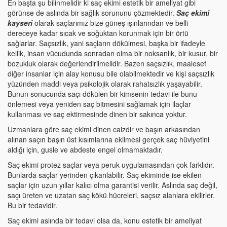
En başta şu bilinmelidir ki saç ekimi estetik bir ameliyat gibi
görünse de aslında bir sağlık sorununu çözmektedir.
Saç ekimi
kayseri
olarak saçlarımız bize güneş ışınlarından ve belli
dereceye kadar sıcak ve soğuktan korunmak için bir örtü
sağlarlar. Saçsızlık, yani saçların dökülmesi, başka bir ifadeyle
kellik, insan vücudunda sonradan olma bir noksanlık, bir kusur, bir
bozukluk olarak değerlendirilmelidir. Bazen saçsızlık, maalesef
diğer insanlar için alay konusu bile olabilmektedir ve kişi saçsızlık
yüzünden maddi veya psikolojik olarak rahatsızlık yaşayabilir.
Bunun sonucunda saçı dökülen bir kimsenin tedavi ile bunu
önlemesi veya yeniden saç bitmesini sağlamak için ilaçlar
kullanması ve saç ektirmesinde dinen bir sakınca yoktur.
Uzmanlara göre saç ekimi dinen caizdir ve başın arkasından
alınan saçın başın üst kısımlarına ekilmesi gerçek saç hüviyetini
aldığı için, gusle ve abdeste engel olmamaktadır.
Saç ekimi protez saçlar veya peruk uygulamasından çok farklıdır.
Bunlarda saçlar yerinden çıkarılabilir. Saç ekiminde ise ekilen
saçlar için uzun yıllar kalıcı olma garantisi verilir. Aslında saç değil,
saçı üreten ve uzatan saç kökü hücreleri, saçsız alanlara ekilirler.
Bu bir tedavidir.
Saç ekimi aslında bir tedavi olsa da, konu estetik bir ameliyat